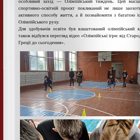
особливий захід — Олімпійський тиждень. Цей масш
спортивно-освітній проєкт покликаний не лише заохо
активного способу життя, а й познайомити з багатою і
Олімпійського руху.
Для здобувачів освіти був влаштований олімпійський к
також відбувся перегляд відео «Олімпійські ігри: від Старо
Греції до сьогодення».