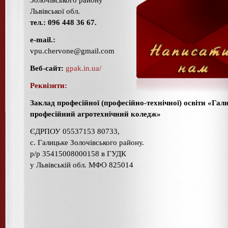
Львівської обл.
тел.:
096 448 36 67.
e-mail.:
vpu.chervone@gmail.com
Веб-сайт:
gpak.in.ua/
Реквізити:
Заклад професійної (професійно-технічної) освіти «Га
професійний агротехнічний коледж»
ЄДРПОУ 05537153 80733,
с. Галицьке Золочівського району.
р/р 35415008000158 в ГУДК
у Львівській обл. МФО 825014