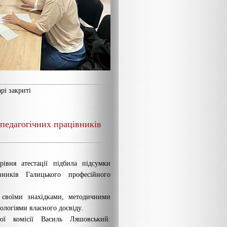
рі закриті
педагогічних працівників
 рівня атестації підбила підсумки
вників Галицького професійного
я своїми знахідками, методичними
ологіями власного досвіду.
ної комісії Василь Ляшовський: