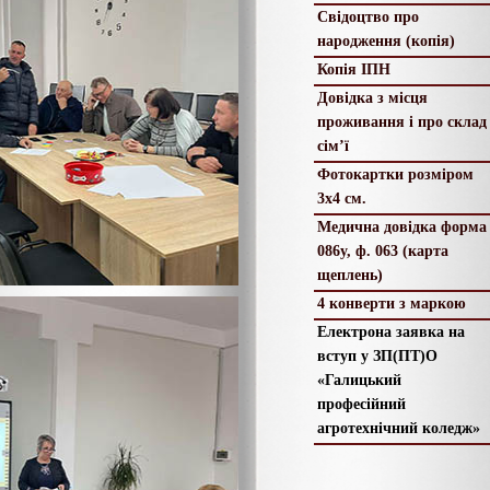
Свідоцтво про
народження (копія)
Копія ІПН
Довідка з місця
проживання і про склад
сім’ї
Фотокартки розміром
3х4 см.
Медична довідка форма
086у, ф. 063 (карта
щеплень)
4 конверти з маркою
Електрона заявка на
вступ у ЗП(ПТ)О
«Галицький
професійний
агротехнічний коледж»