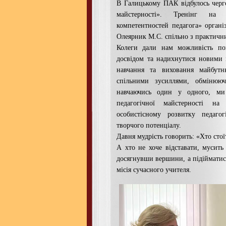
В Галицькому ПАК відбулось черг
майстерності». Тренінг на
компетентностей педагога» органі
Олеярник М.С. спільно з практичн
Колеги дали нам можливість по
досвідом та надихнутися новими 
навчання та виховання майбут
спільними зусиллями, обмінюю
навчаючись один у одного, ми
педагогічної майстерності н
особистісному розвитку педагог
творчого потенціалу.
Давня мудрість говорить: «Хто стоїт
А хто не хоче відставати, мусить
досягнувши вершини, а підійматис
місія сучасного учителя.