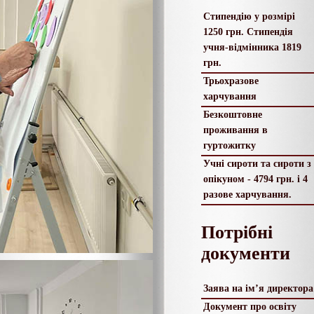
Стипендію у розмірі
1250 грн. Стипендія
учня-відмінника 1819
грн.
Трьохразове
харчування
Безкоштовне
проживання в
гуртожитку
Учні сироти та сироти з
опікуном - 4794 грн. і 4
разове харчування.
Потрібні
документи
Заява на ім’я директора
Документ про освіту