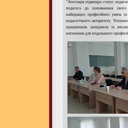
“Атестація підвищує статус педагог
педагога до поповнення свого
найкращих професійних умінь та
педагогічного авторитету. Успішне
працівників засвідчило їх висо
натхнення для подальшого професі