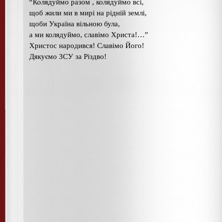
“Колядуймо разом , колядуймо всі,
щоб жили ми в мирі на рідній землі,
щоби Україна вільною була,
а ми колядуймо, славімо Христа!…”
Христос народився! Славімо Його!
Дякуємо ЗСУ за Різдво!