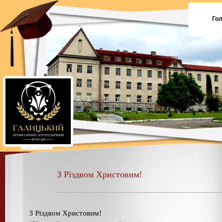
Го
З Різдвом Христовим!
З Різдвом Христовим!