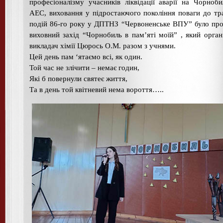
професіоналізму учасників ліквідації аварії на Чорноби
АЕС, виховання у підростаючого покоління поваги до тр
подій 86-го року у ДПТНЗ “Червоненське ВПУ” було пр
виховний захід “Чорнобиль в пам’яті моїй” , який орган
викладач хімії Цюрось О.М. разом з учнями.
Цей день пам ‘ятаємо всі, як один.
Той час не злічити – немає годин,
Які б повернули святеє життя,
Та в день той квітневий нема вороття…..