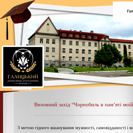
Го
Виховний захід “Чорнобиль в пам’яті мої
З метою гідного вшанування мужності, самовідданості і в