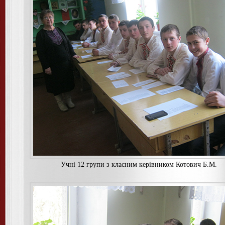
Учнi 12 групи з класним керiвником Котович Б.М.