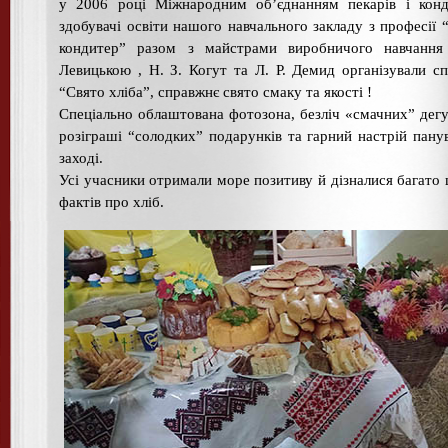
у 2006 році Міжнародним об’єднанням пекарів і конд
здобувачі освіти нашого навчального закладу з професії 
кондитер” разом з майстрами виробничого навчання
Левицькою , Н. З. Когут та Л. Р. Демид організували с
“Свято хліба”, справжнє свято смаку та якості !
Спеціально облаштована фотозона, безліч «смачних” дегу
розіграші “солодких” подарунків та гарний настрій пану
заході.
Усі учасники отримали море позитиву й дізналися багато 
фактів про хліб.