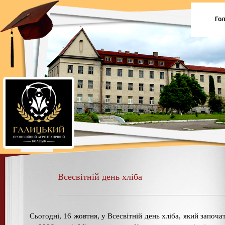
Го
Всесвітній день хліба
Сьогодні, 16 жовтня, у Всесвітній день хліба, який започа