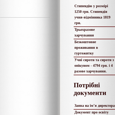
Стипендію у розмірі
1250 грн. Стипендія
учня-відмінника 1819
грн.
Трьохразове
харчування
Безкоштовне
проживання в
гуртожитку
Учні сироти та сироти з
опікуном - 4794 грн. і 4
разове харчування.
Потрібні
документи
Заява на ім’я директора
Документ про освіту