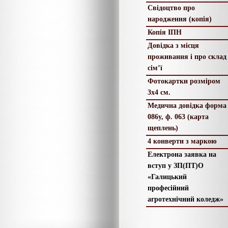
Свідоцтво про
народження (копія)
Копія ІПН
Довідка з місця
проживання і про склад
сім’ї
Фотокартки розміром
3х4 см.
Медична довідка форма
086у, ф. 063 (карта
щеплень)
4 конверти з маркою
Електрона заявка на
вступ у ЗП(ПТ)О
«Галицький
професійний
агротехнічний коледж»