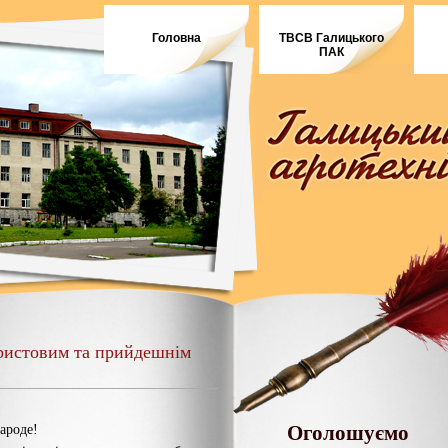
Головна
ТВСВ Галицького
ПАК
Христовим та прийдешнім
Оголошуємо
ароде!