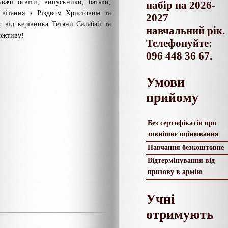
увачі освіти, випускники, батьки,
набір на 2026-
 вітання з Різдвом Христовим та
2027
 від керівника Тетяни Салабай та
навчальний рік.
лективу!
Телефонуйте:
096 448 36 67.
Умови
прийому
Без сертифікатів про
зовнішнє оцінювання
Навчання безкоштовне
Відтермінування від
призову в армію
Учні
отримують