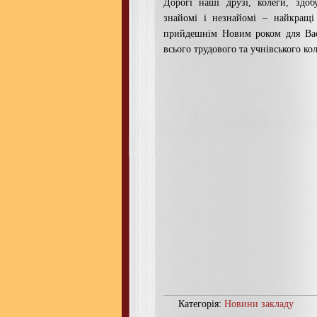
Дорогі наші друзі, колеги, здоб
знайомі і незнайомі – найкращі
прийдешнім Новим роком для Вас
всього трудового та учнівського ко
Категорія:
Новини закладу