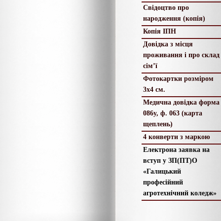
Свідоцтво про
народження (копія)
Копія ІПН
Довідка з місця
проживання і про склад
сім’ї
Фотокартки розміром
3х4 см.
Медична довідка форма
086у, ф. 063 (карта
щеплень)
4 конверти з маркою
Електрона заявка на
вступ у ЗП(ПТ)О
«Галицький
професійний
агротехнічний коледж»