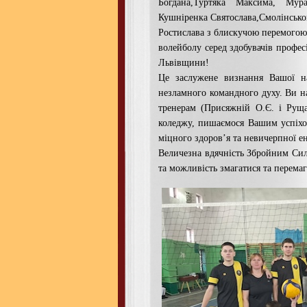
Богдана,Туртяка Максима, Мура
Кушніренка Святослава,Смолінсько
Ростислава з блискучою перемогою 
волейболу серед здобувачів профес
Львівщини!
Це заслужене визнання Вашої на
незламного командного духу. Ви н
тренерам (Присяжній О.Є. і Руща
коледжу, пишаємося Вашим успіхо
міцного здоров’я та невичерпної ен
Величезна вдячність Збройним Сил
та можливість змагатися та перемаг