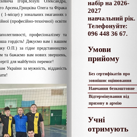
хевича Ігоря,Зозулі Олександра,
набір на 2026-
го Арсена,Грицківа Олега та Фірака
2027
( 1-місце) у зональних змаганнях з
навчальний рік.
ійної (професійно-технічної) освіти
Телефонуйте:
096 448 36 67.
полегливості, професіоналізму та
аша гордість! Дякуємо вам і вашим
Умови
ку О.П.) за гідне представництво
м та бажаємо вам нових звершень,
прийому
ергії для майбутніх перемог!
ам України за мужність, відданість
Без сертифікатів про
ати!
зовнішнє оцінювання
Навчання безкоштовне
Відтермінування від
призову в армію
Учні
отримують