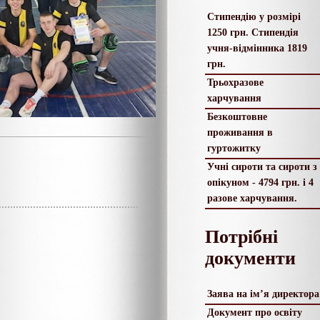
Стипендію у розмірі
1250 грн. Стипендія
учня-відмінника 1819
грн.
Трьохразове
харчування
Безкоштовне
проживання в
гуртожитку
Учні сироти та сироти з
опікуном - 4794 грн. і 4
разове харчування.
Потрібні
документи
Заява на ім’я директора
Документ про освіту