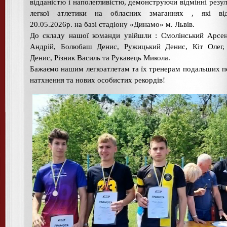
відданістю і наполегливістю, демонструючи відмінні резул
легкої атлетики на обласних змаганнях , які від
20.05.2026р. на базі стадіону «Динамо» м. Львів.
До складу нашої команди увійшли : Смолінський Арсе
Андрій, Болюбаш Денис, Ружицький Денис, Кіт Олег, 
Денис, Різник Василь та Рукавець Микола.
Бажаємо нашим легкоатлетам та їх тренерам подальших п
натхнення та нових особистих рекордів!