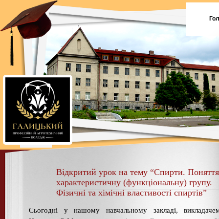
Го
Відкритий урок на тему “Спирти. Поняття
характеристичну (функціональну) групу.
Фізичні та хімічні властивості спиртів”
Сьогодні у нашому навчальному закладі, викладачем