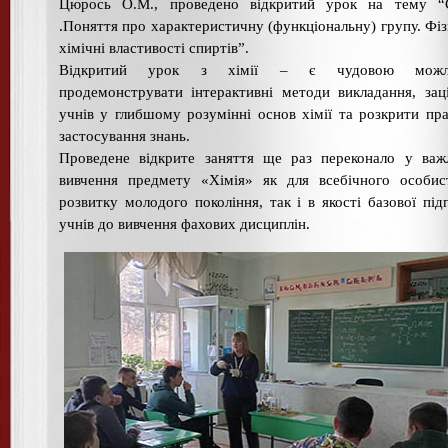
Цюрось О.М., проведено відкритий урок на тему “
.Поняття про характеристичну (функціональну) групу. Фіз
хімічні властивості спиртів”.
Відкритий урок з хімії – є чудовою можли
продемонструвати інтерактивні методи викладання, зац
учнів у глибшому розумінні основ хімії та розкрити пр
застосування знань.
Проведене відкрите заняття ще раз переконало у важ
вивчення предмету «Хімія» як для всебічного особис
розвитку молодого покоління, так і в якості базової під
учнів до вивчення фахових дисциплін.