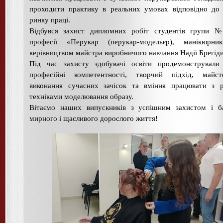
проходити практику в реальних умовах відповідно до
ринку праці.
Відбувся захист дипломних робіт студентів групи 
професії «Перукар (перукар-модельєр), манікюрни
керівництвом майстра виробничого навчання Надії Брегіди
Під час захисту здобувачі освіти продемонстрували 
професійні компетентності, творчий підхід, майсте
виконання сучасних зачісок та вміння працювати з р
техніками моделювання образу.
Вітаємо наших випускників з успішним захистом і б
мирного і щасливого дорослого життя!