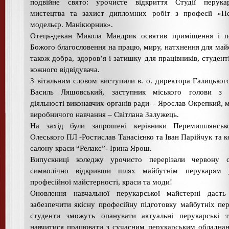
подвійне свято: урочисте відкриття Студії перукар
мистецтва та захист дипломних робіт з професії «Пе
модельєр. Манікюрник».
Отець-декан Микола Мандрик освятив приміщення і п
Божого благословення на працю, миру, натхнення для майс
також добра, здоров’я і затишку для працівників, студенті
кожного відвідувача.
З вітальним словом виступили в. о. директора Галицько
Василь Ляшовський, заступник міського голови з 
діяльності виконавчих органів ради – Ярослав Окрепкий, 
виробничого навчання – Світлана Залужець.
На захід були запрошені керівники Перемишлянськ
Олеського ПЛ -Ростислав Танасієнко та Іван Парійчук та к
салону краси “Релакс”- Ірина Ярош.
Випускниці коледжу урочисто перерізали червону ст
символічно відкривши шлях майбутнім перукарям 
професійної майстерності, краси та моди!
Оновлення навчальної перукарської майстерні дасть
забезпечити якісну професійну підготовку майбутніх пер
студенти зможуть опанувати актуальні перукарські т
навчитися працювати з сучасним перукарським обладна