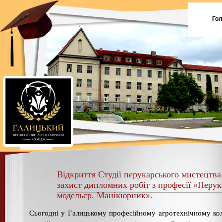
Го
Відкриття Студії перукарського мистецтва
захист дипломних робіт з професії «Перук
модельєр. Манікюрник».
Сьогодні у Галицькому професійному агротехнічному ко