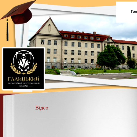
Го
Відео