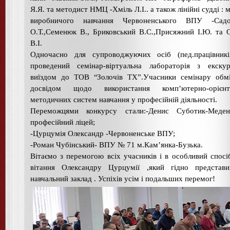
Я.Я. та методист НМЦ -Хміль Л.І.. а також лінійні судді : 
виробничого навчання Червоненського ВПУ -Садо
О.Т.,Семенюк В., Бриковський В.С.,Присяжний І.Ю. та 
В.І.
Одночасно для супроводжуючих осіб (пед.працівникі
проведений семінар-віртуальна лабораторія з екскур
виїздом до ТОВ “Золочів ТХ”.Учасники семінару обмі
досвідом щодо використання комп’ютерно-орієнт
методичних систем навчання у професійній діяльності.
Переможцями конкурсу стали:-Денис Суботик-Меден
професійний ліцей;
-Цурцумія Олександр -Червоненське ВПУ;
-Роман Чубінський- ВПУ № 71 м.Кам’янка-Бузька.
Вітаємо з перемогою всіх учасників і в особливий спосі
вітання Олександру Цурцумії ,який гідно представ
навчальний заклад . Успіхів усім і подальших перемог!