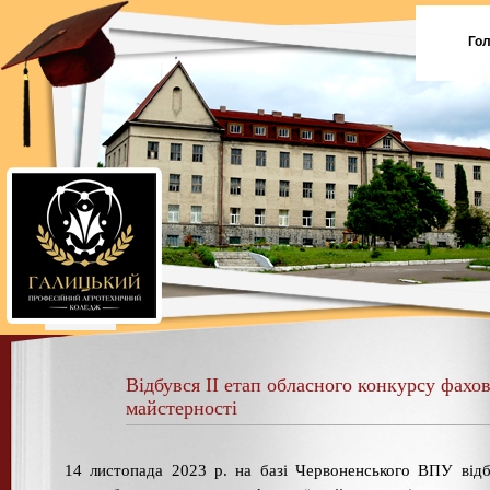
Го
Відбувся II етап обласного конкурсу фахов
майстерності
14 листопада 2023 р. на базі Червоненського ВПУ відб