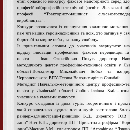
етап обласного конкурсу фахової майстерності серед здо
професійної(професійно-технічної )освіти Львівської об
професії “Тракторист-машиніст сільськогосподар
виробництва”.
Конкурс розпочався із вшанування хвилиною мовчання 
пам’яті наших героїв-захисників та всіх, хто загинув у св
боротьбі за мирне небо , за нашу свободу.
Із привітальним словом до учасників звернулися: на
відділу інновацій, професійної, фахової передвищої т
освіти – Іван Олексійович Пикус, директор Навч
методичного центру професійно-технічної освіти у Льв
області-Володимир Миколайович Бобко та в.о.дир
Червоненського ВПУ-Тетяна Володимирівна Салабай.
Методист Навчально-методичного центру професійно-те
освіти у Львівській області Любов Іллівна Хміль озн
учасників з умовами конкурсу.
Конкурс складався із двох турів: теоретичного і практ
який справедливо судили члени журі: заст.голови Золоч
райдержадміністрації-Гринишин Б.Д., директор ТОВ 
лани”-Нич Е.П., директор ПП “Приватна агрофірма “Вор
лани”-Масник З.М., гол.агроном ПП “Агрофірма “Дзвон