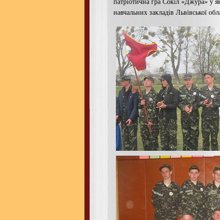
патріотична гра Сокіл «Джура» у я
навчальних закладів Львівської обла