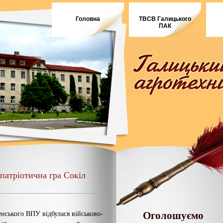
Головна
ТВСВ Галицького
ПАК
-патріотична гра Сокіл
Оголошуємо
енського ВПУ відбулася військово-