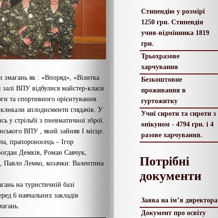
Стипендію у розмірі
1250 грн. Стипендія
учня-відмінника 1819
грн.
Трьохразове
харчування
 змагань як : «Впоряд», «Візитка
Безкоштовне
 залі ВПУ відбулися майстер-класи
проживання в
ги та спортивного орієнтування.
гуртожитку
икликали аплодисменти глядачів. У
Учні сироти та сироти з
ь у стрільбі з пневматичної зброї.
опікуном - 4794 грн. і 4
ського ВПУ , який зайняв І місце.
разове харчування.
ла, прапороносець – Ігор
Богдан Демків, Роман Савчук,
Потрібні
, Павло Лемко, козачки: Валентина
документи
магань на туристичній базі
еред 6 навчальних закладів
Заява на ім’я директора
магань.
Документ про освіту