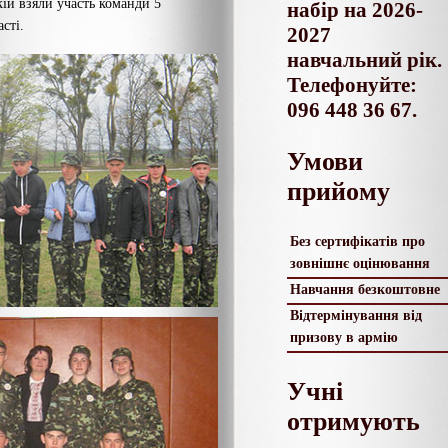
кій взяли участь команди 5
набір на 2026-
сті.
2027
навчальний рік.
Телефонуйте:
096 448 36 67.
Умови
прийому
Без сертифікатів про
зовнішнє оцінювання
Навчання безкоштовне
Відтермінування від
призову в армію
Учні
отримують