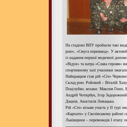
На стадіоні ВПУ пройшли такі види
рою», «Смуга перешкод». У актовій
із надання першої медичної допомо
«Відун» та ватра «Слава героям» в
спортивному залі учасники змагалис
Найкращим став рій «Січ» Червонен
Склад рою: Ройовий – Віталій Хаху
Поцілуйко, козаки: Максим Гнип, 
Андрій Чотирбук, Ігор Задорожний
Дацків, Анастасія Ливацька.
Рій «Січ» візьме участь у ІІ турі з
«Карпати» у Сколівському районі с
Львівщини – переможців І етапу з