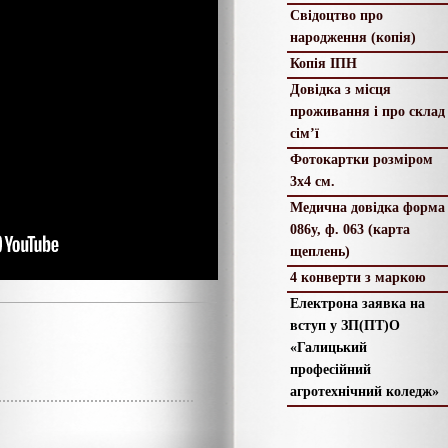
Свідоцтво про
народження (копія)
Копія ІПН
Довідка з місця
проживання і про склад
сім’ї
Фотокартки розміром
3х4 см.
Медична довідка форма
086у, ф. 063 (карта
щеплень)
4 конверти з маркою
Електрона заявка на
вступ у ЗП(ПТ)О
«Галицький
професійний
агротехнічний коледж»