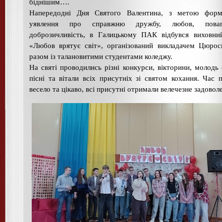
біднішим….
Напередодні Дня Святого Валентина, з метою форм
уявлення про справжню дружбу, любов, пова
доброзичливість, в Галицькому ПАК відбувся виховни
«Любов врятує світ», організований викладачем Цюро
разом із талановитими студентами коледжу.
На святі проводились різні конкурси, вікторини, молодь 
пісні та вітали всіх присутніх зі святом кохання. Час 
весело та цікаво, всі присутні отримали велечезне задовол