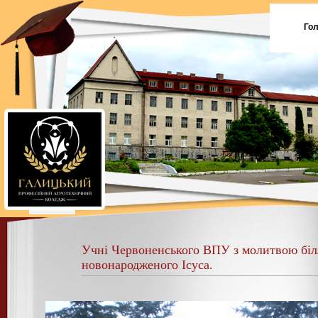
Го
Учні Червоненського ВПУ з молитвою біл
новонародженого Ісуса.