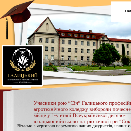
Го
Учасники рою “Січ” Галицького професій
агротехнічного коледжу вибороли почесне
місце у 1-у етапі Всеукраїнської дитячо-
юнацької військово-патріотичної гри “Сок
Вітаємо з черговою перемогою наших джуристів, наших с