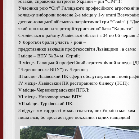
козаків, справжніх патріотів України – рій “СІЧ”!!!
Учасники рою “Січ” Галицького професійного агротехніч
коледжу вибороли почесне 2-е місце у 1-у етапі Всеукраїн
дитячо-юнацької військово-патріотичної гри “Сокіл” ( “Джу
який проходив на території туристичної бази “Карпати”
Сколівського району Львівської області з 04 по 06 червня 
У боротьбі брали участь 7 роїв –
представники закладів профтехосвіти Львівщини , а саме:
І місце – ВПУ № 34 м. Стрий;
ІІ місце- Галицький професійний агротехнічний коледж (
“Червоненське ВПУ”) с. Червоне;
ІІІ місце- Львівський ПК сфери обслуговування і поліграфії
ІV місце- Львівський ПК ресторанного бізнесу (ТСП);
V місце- Червоноградський ПГБЛ;
VI місце- Новояворівське ВПУ;
VII місце- Турківський ПК.
З відчуттям гордості можна сказати, що Україна має ким
пишатися, бо зростає гідне покоління гідних нащадків!