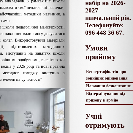
ку викладачів. У рамках цієї школи
набір на 2026-
налювати свої педагогічні навички,
2027
айсучасніші методики навчання, а
навчальний рік.
егами.
Телефонуйте:
я школи педагогічної майстерності,
096 448 36 67.
ого навчання мали змогу долучитися
 колег. Використовуючи матеріали
Умови
ції, підготовлених методичних
ії, виступаючі на заняттях школи
прийому
йновішими здобутками, висвітлюючи
 водіїв у 2026 році та нові правила
Без сертифікатів про
ж методист коледжу виступив з
зовнішнє оцінювання
з елементів сучасності”
Навчання безкоштовне
Відтермінування від
призову в армію
Учні
отримують