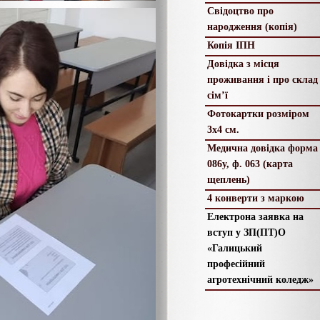
Свідоцтво про
народження (копія)
Копія ІПН
Довідка з місця
проживання і про склад
сім’ї
Фотокартки розміром
3х4 см.
Медична довідка форма
086у, ф. 063 (карта
щеплень)
4 конверти з маркою
Електрона заявка на
вступ у ЗП(ПТ)О
«Галицький
професійний
агротехнічний коледж»