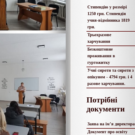
Стипендію у розмірі
1250 грн. Стипендія
учня-відмінника 1819
грн.
Трьохразове
харчування
Безкоштовне
проживання в
гуртожитку
Учні сироти та сироти з
опікуном - 4794 грн. і 4
разове харчування.
Потрібні
документи
Заява на ім’я директора
Документ про освіту