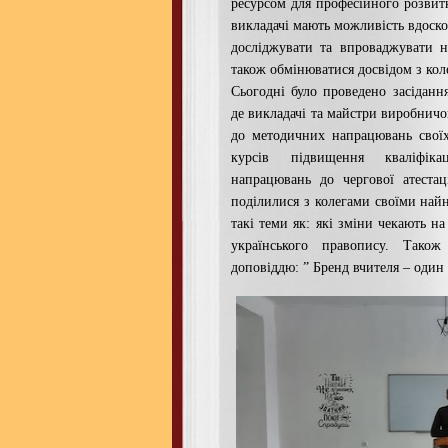
ресурсом для професійного розвит
викладачі мають можливість вдоско
досліджувати та впроваджувати н
також обмінюватися досвідом з кол
Сьогодні було проведено засіданн
де викладачі та майстри виробнич
до методичних напрацювань своїх
курсів підвищення кваліфіка
напрацювань до чергової атестац
поділилися з колегами своїми на
такі теми як: які зміни чекають на
українського правопису. Тако
доповіддю: ” Бренд вчителя – один 