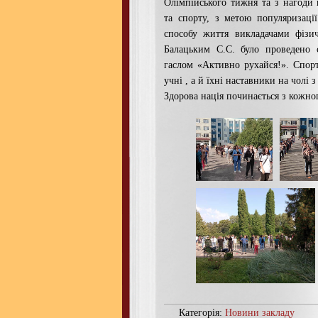
Олімпійського тижня та з нагоди 
та спорту, з метою популяризаці
способу життя викладачами фізи
Балацьким С.С. було проведено 
гаслом «Активно рухайся!». Спор
учні , а й їхні наставники на чолі 
Здорова нація починається з кожног
Категорія:
Новини закладу