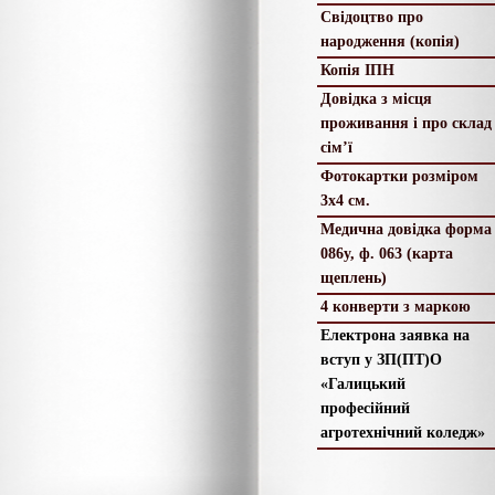
Свідоцтво про
народження (копія)
Копія ІПН
Довідка з місця
проживання і про склад
сім’ї
Фотокартки розміром
3х4 см.
Медична довідка форма
086у, ф. 063 (карта
щеплень)
4 конверти з маркою
Електрона заявка на
вступ у ЗП(ПТ)О
«Галицький
професійний
агротехнічний коледж»