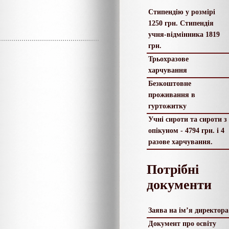
Стипендію у розмірі
1250 грн. Стипендія
учня-відмінника 1819
грн.
Трьохразове
харчування
Безкоштовне
проживання в
гуртожитку
Учні сироти та сироти з
опікуном - 4794 грн. і 4
разове харчування.
Потрібні
документи
Заява на ім’я директора
Документ про освіту