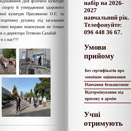
відзначення Дня фізичної культури
набір на 2026-
ї спорту й утвердження здорового
2027
чної культури Присяжною О.Є. та
навчальний рік.
спортивну руханку під загальним
Телефонуйте:
тивні вправи виконували не тільки
096 448 36 67.
з в.о.директора Тетяною Салабай.
о з нас!!!!
Умови
прийому
Без сертифікатів про
зовнішнє оцінювання
Навчання безкоштовне
Відтермінування від
призову в армію
Учні
отримують