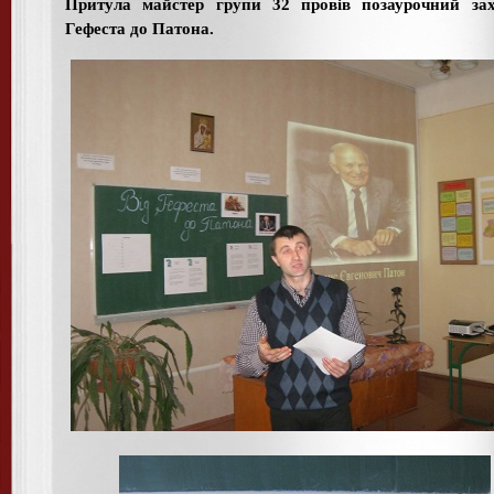
Притула майстер групи 32 провів позаурочний зах
Гефеста до Патона.