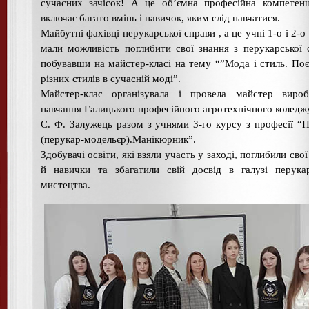
сучасних зачісок! А це об’ємна професійна компетен
включає багато вмінь і навичок, яким слід навчатися.
Майбутні фахівці перукарської справи , а це учні 1-о і 2-о 
мали можливість поглибити свої знання з перукарської 
побувавши на майстер-класі на тему “”Мода і стиль. По
різних стилів в сучасній моді”.
Майстер-клас організувала і провела майстер вироб
навчання Галицького професійного агротехнічного коледж
С. Ф. Залужець разом з учнями 3-го курсу з професії “
(перукар-модельєр).Манікюрник”.
Здобувачі освіти, які взяли участь у заході, поглибили свої
й навички та збагатили свій досвід в галузі перука
мистецтва.