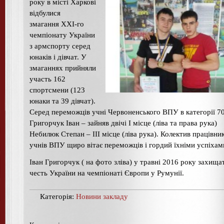
року в місті Харкові
відбулися
змагання XXI-го
чемпіонату України
з армспорту серед
юнаків і дівчат. У
змаганнях прийняли
участь 162
спортсмени (123
юнаки та 39 дівчат).
Серед переможців учні Червоненського ВПУ в категорії 70
Григорчук Іван – зайняв двічі І місце (ліва та права рука)
Небилюк Степан – ІІІ місце (ліва рука). Колектив працівник
учнів ВПУ щиро вітає переможців і гордий їхніми успіхам
Іван Григорчук ( на фото зліва) у травні 2016 року захищ
честь України на чемпіонаті Європи у Румунії.
Категорія:
Новини закладу