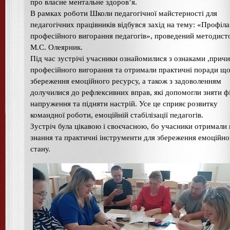
про власне ментальне здоров’я.
В рамках роботи Школи педагогічної майстерності для
педагогічних працівників відбувся захід на тему: «Профіл
професійного вигорання педагогів», проведений методист
М.С. Олеярник.
Під час зустрічі учасники ознайомилися з ознаками ,прич
професійного вигорання та отримали практичні поради щ
збереження емоційного ресурсу, а також з задоволенням
долучилися до рефлексивних вправ, які допомогли зняти ф
напруження та підняти настрій. Усе це сприяє розвитку
командної роботи, емоційній стабілізації педагогів.
Зустріч була цікавою і своєчасною, бо учасники отримали 
знання та практичні інструменти для збереження емоційно
стану.