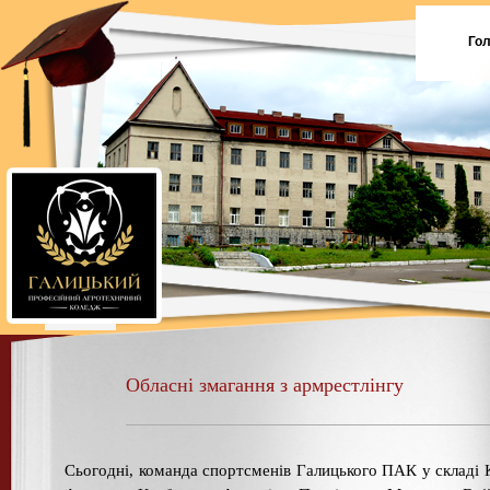
Го
Обласні змагання з армрестлінгу
Сьогодні, команда спортсменів Галицького ПАК у складі 