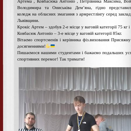
Артема , Ковбасюка Антоніо , Петрівника Максима, Во
Володимира та Ониськіва Дем’яна, гідно представи
коледж на обласних змагання з армрестлінгу серед закла
Львівщини.
Крокіс Артем – здобув 2-е місце у ваговій категорії 75 кг і
Ковбасюк Антоніо – 3-е місце у ваговій категорії 85кг.
Вітаємо спортсменів і керівника фіз.виховання Присяжну
досягненнями!
Пишаємося нашими студентами і бажаємо подальших усп
спортивних перемог! Так тримати!