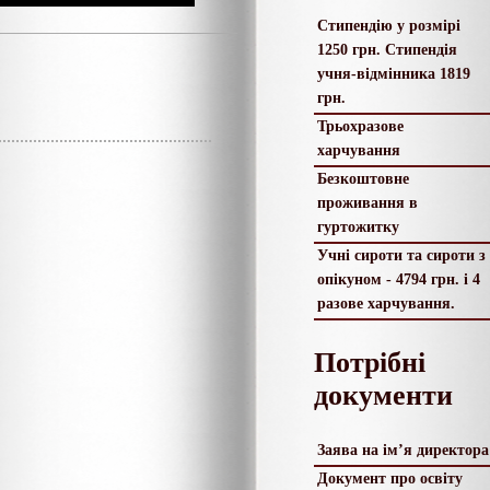
Стипендію у розмірі
1250 грн. Стипендія
учня-відмінника 1819
грн.
Трьохразове
харчування
Безкоштовне
проживання в
гуртожитку
Учні сироти та сироти з
опікуном - 4794 грн. і 4
разове харчування.
Потрібні
документи
Заява на ім’я директора
Документ про освіту