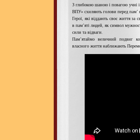
З глибокою шаною і повагою учні
ВПУ» схиляють голови перед пам’ я
Герої, які віддають своє життя за
в пам’яті людей, як символ мужнос
сили та відваги.
Пам’ятаймо величний подвиг ко
власного життя наближають Пере