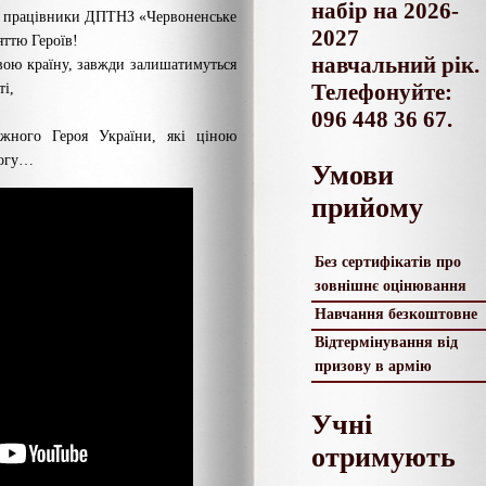
набір на 2026-
 і працівники ДПТНЗ «Червоненське
2027
ттю Героїв!
навчальний рік.
 свою країну, завжди залишатимуться
Телефонуйте:
ті,
096 448 36 67.
жного Героя України, які ціною
могу…
Умови
прийому
Без сертифікатів про
зовнішнє оцінювання
Навчання безкоштовне
Відтермінування від
призову в армію
Учні
отримують