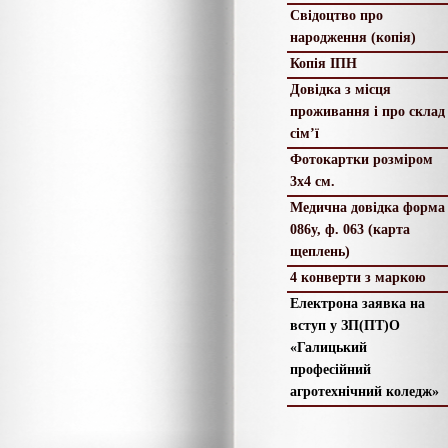
Свідоцтво про
народження (копія)
Копія ІПН
Довідка з місця
проживання і про склад
сім’ї
Фотокартки розміром
3х4 см.
Медична довідка форма
086у, ф. 063 (карта
щеплень)
4 конверти з маркою
Електрона заявка на
вступ у ЗП(ПТ)О
«Галицький
професійний
агротехнічний коледж»