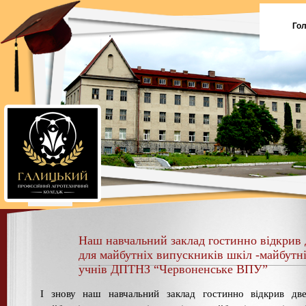
Го
Наш навчальний заклад гостинно відкрив 
для майбутніх випускників шкіл -майбутн
учнів ДПТНЗ “Червоненське ВПУ”
І знову наш навчальний заклад гостинно відкрив две