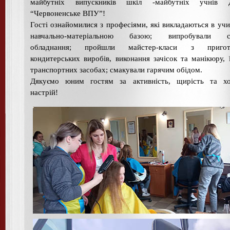
майбутніх випускників шкіл -майбутніх учнів
“Червоненське ВПУ”!
Гості ознайомилися з професіями, які викладаються в учи
навчально-матеріальною базою; випробували с
обладнання; пройшли майстер-класи з пригот
кондитерських виробів, виконання зачісок та манікюру, 
транспортних засобах; смакували гарячим обідом.
Дякуємо юним гостям за активність, щирість та х
настрій!