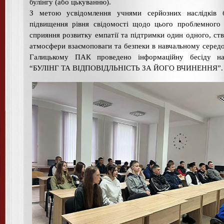
булінгу (або цькуванню).
З метою усвідомлення учнями серйозних наслідків бу
підвищення рівня свідомості щодо цього проблемного
сприяння розвитку емпатії та підтримки один одного, ст
атмосфери взаємоповаги та безпеки в навчальному серед
Галицькому ПАК проведено інформаційну бесіду н
“БУЛІНГ ТА ВІДПОВІДЛЬНІСТЬ ЗА ЙОГО ВЧИНЕННЯ”.