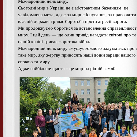
Міжнародний день миру.
Сьогодні мир в Україні не є абстрактним бажанням, це
усвідомлена мета, адже за мирне існування, за право жити
власній державі триває боротьба проти агресії ворога.
Ми продовжуємо боротися за встановлення справедливості
миру. І цей день — ще один привід нагадати світові про те
нашій країні триває жорстока війна.
Міжнародний день миру змушує кожного задуматись про 
таке мир, яку жертву приносять наші воїни заради нашого
спокою та миру.
Адже найбільше щастя – це мир на рідній землі!