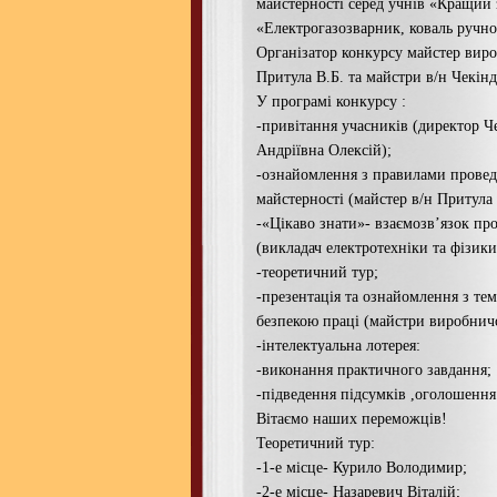
майстерності серед учнів «Кращий 
«Електрогазозварник, коваль ручно
Організатор конкурсу майстер вир
Притула В.Б. та майстри в/н Чекінда
У програмі конкурсу :
-привітання учасників (директор 
Андріївна Олексій);
-ознайомлення з правилами провед
майстерності (майстер в/н Притула 
-«Цікаво знати»- взаємозв’язок про
(викладач електротехніки та фізик
-теоретичний тур;
-презентація та ознайомлення з те
безпекою праці (майстри виробнич
-інтелектуальна лотерея:
-виконання практичного завдання;
-підведення підсумків ,оголошення
Вітаємо наших переможців!
Теоретичний тур:
-1-е місце- Курило Володимир;
-2-е місце- Назаревич Віталій;