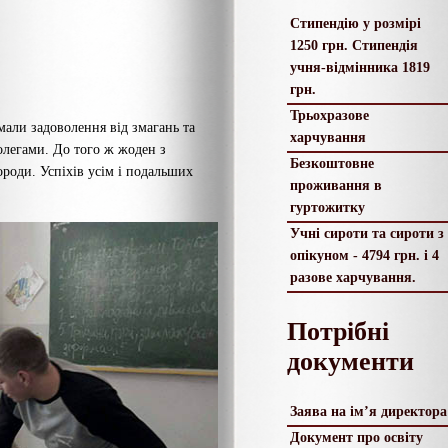
Стипендію у розмірі
1250 грн. Стипендія
учня-відмінника 1819
грн.
Трьохразове
мали задоволення від змагань та
харчування
олегами. До того ж жоден з
Безкоштовне
ороди. Успіхів усім і подальших
проживання в
гуртожитку
Учні сироти та сироти з
опікуном - 4794 грн. і 4
разове харчування.
Потрібні
документи
Заява на ім’я директора
Документ про освіту