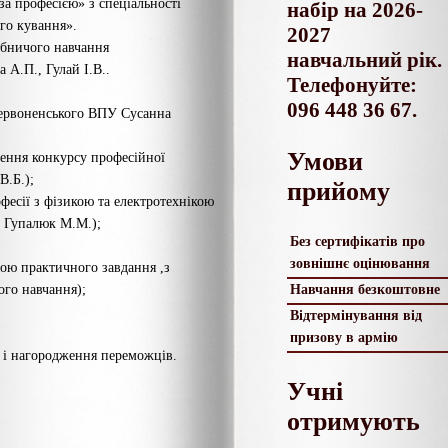
за професією» з спеціальності
набір на 2026-
го кування».
2027
обничого навчання
навчальний рік.
 А.П., Гулай І.В..
Телефонуйте:
096 448 36 67.
Червоненського ВПУ Сусанна
Умови
ення конкурсу професійної
В.Б.);
прийому
фесії з фізикою та електротехнікою
и Гупалюк М.М.);
Без сертифікатів про
зовнішнє оцінювання
мою практичного завдання ,з
ого навчання);
Навчання безкоштовне
Відтермінування від
призову в армію
 і нагородження переможців.
Учні
отримують