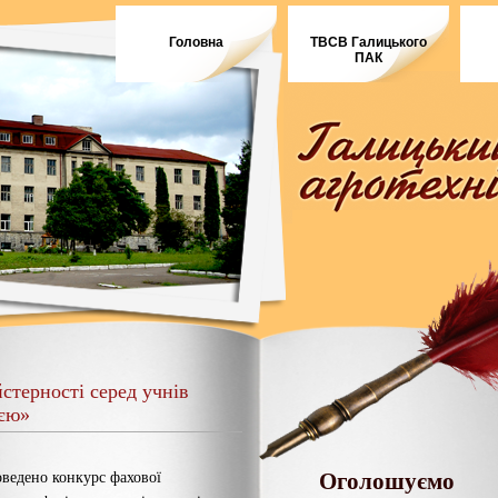
Головна
ТВСВ Галицького
ПАК
стерності серед учнів
ією»
Оголошуємо
едено конкурс фахової