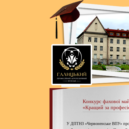
Конкурс фахової май
«Кращий за профес
У ДПТНЗ «Червоненське ВПУ» пров