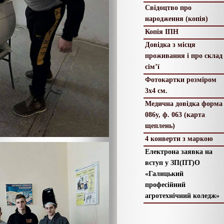
Свідоцтво про
народження (копія)
Копія ІПН
Довідка з місця
проживання і про склад
сім’ї
Фотокартки розміром
3х4 см.
Медична довідка форма
086у, ф. 063 (карта
щеплень)
4 конверти з маркою
Електрона заявка на
вступ у ЗП(ПТ)О
«Галицький
професійний
агротехнічний коледж»