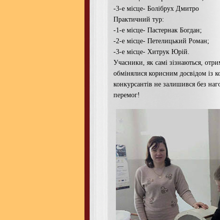
-3-е місце- Болібрух Дмитро
Практичний тур:
-1-е місце- Пастернак Богдан;
-2-е місце- Петелицький Роман;
-3-е місце- Хитрук Юрій.
Учасники, як самі зізнаються, отри
обмінялися корисним досвідом із к
конкурсантів не залишився без наг
перемог!