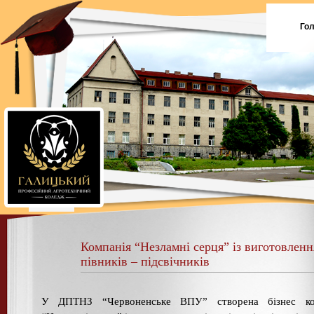
Го
Компанія “Незламні серця” із виготовленн
півників – підсвічників
У ДПТНЗ “Червоненське ВПУ” створена бізнес ко