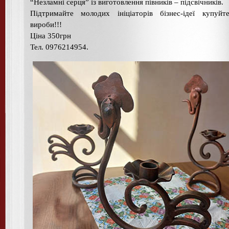
“Незламні серця” із виготовлення півників – підсвічників.
Підтримайте молодих ініціаторів бізнес-ідеї купуйт
вироби!!!
Ціна 350грн
Тел. 0976214954.