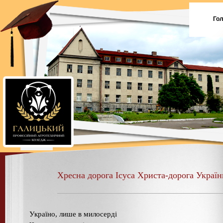
Го
Хресна дорога Ісуса Христа-дорога Украї
Україно, лише в милосерді