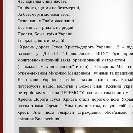
Час єднання синів настає.
То нічого, що ми не безсмертні,
За безсмертя молюся твоє.
Отче наш, у Твоїм часоплині
Все минає – ридай, не ридай.
Прости, Боже, гріхи Україні
І надалі грішити не дай!
“Хресна дорога Ісуса Христа-дорога України….” – пі
назвою у ДПТНЗ “Червоненське ВПУ” був пров
молитовно- виховний захід, організований методистом
( викладачем християнської етики) – Олеярник М.С. сп
отцем-деканом Миколою Мандриком , учнями та працівни
Як ніколи Українські воїни, захищаючи нашу Батькі
потребують нашої молитви і Божої сили. Кожний укра
нетерпінням чекає на ПЕРЕМОГУ над заклятим ворогом.
Хресна Дорога Ісуса Христа стала дорогою всієї Укра
разом з вами йдемо з Ним цим шляхом, несучи свій ж
хрест. Але після темряви страждання обов’язково н
світанок Воскресіння!