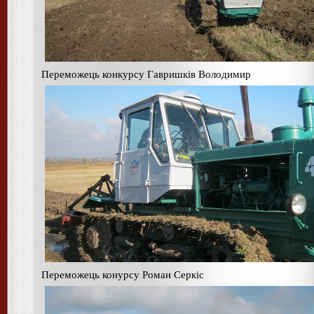
Переможець конкурсу Гавришків Володимир
Переможець конурсу Роман Серкіс