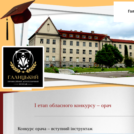
Го
І етап обласного конкурсу – орач
Конкурс орача – вступний інструктаж