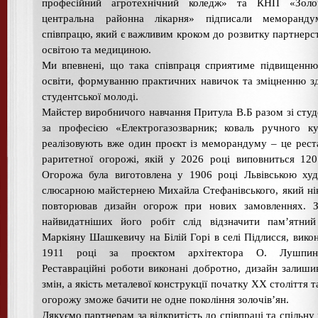
професійний агротехнічний коледж» та КНП «Золоч
центральна районна лікарня» підписали меморанд
співпрацю, який є важливим кроком до розвитку партнерс
освітою та медициною.
Ми впевнені, що така співпраця сприятиме підвищенню
освіти, формуванню практичних навичок та зміцненню з
студентської молоді.
Майстер виробничого навчання Притула В.Б разом зі сту
за професією «Електрогазозварник; коваль ручного к
реалізовують вже один проєкт із меморандуму – це рест
раритетної огорожі, якій у 2026 році виповниться 120
Огорожа була виготовлена у 1906 році Львівською ху
слюсарною майстернею Михайла Стефанівського, який ні
повторював дизайн огорож при нових замовленнях. З
найвидатніших його робіт слід відзначити пам’ятний
Маркіяну Шашкевичу на Білій Горі в селі Підлисся, вико
1911 році за проєктом архітектора О. Лушпинс
Реставраційні роботи виконані добротно, дизайн залиши
змін, а якість металевої конструкції початку XX століття т
огорожу зможе бачити не одне покоління золочів’ян.
Дякуємо партнерам за відкритість до співпраці та спільну