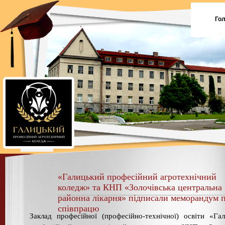
Го
«Галицький професійний агротехнічний
коледж» та КНП «Золочівська центральна
районна лікарня» підписали меморандум 
співпрацю
Заклад професійної (професійно-технічної) освіти «Га