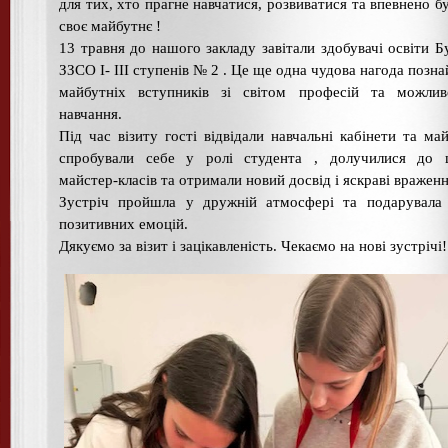
для тих, хто прагне навчатися, розвиватися та впевнено б
своє майбутнє !
13 травня до нашого закладу завітали здобувачі освіти Б
ЗЗСО I- III ступенів № 2 . Це ще одна чудова нагода позн
майбутніх вступників зі світом професій та можлив
навчання.
Під час візиту гості відвідали навчальні кабінети та май
спробували себе у ролі студента , долучилися до ц
майстер-класів та отримали новий досвід і яскраві враженн
Зустріч пройшла у дружній атмосфері та подарувала 
позитивних емоцій.
Дякуємо за візит і зацікавленість. Чекаємо на нові зустрічі!