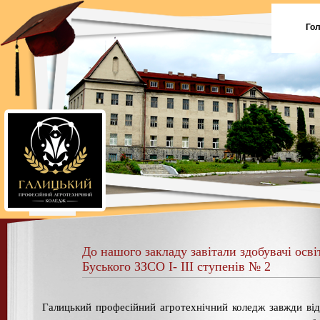
Го
До нашого закладу завітали здобувачі осві
Буського ЗЗСО I- III ступенів № 2
Галицький професійний агротехнічний коледж завжди ві