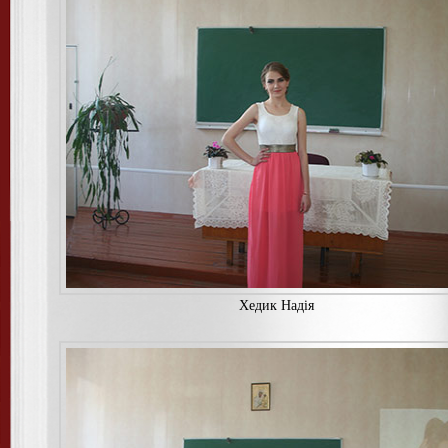
Хедик Надiя