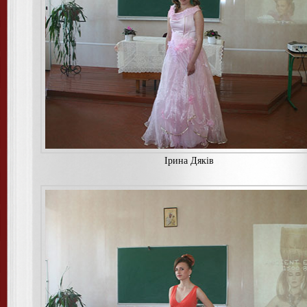
Iрина Дякiв