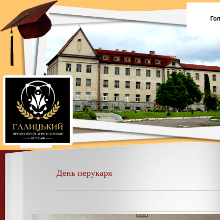
Го
День перукаря