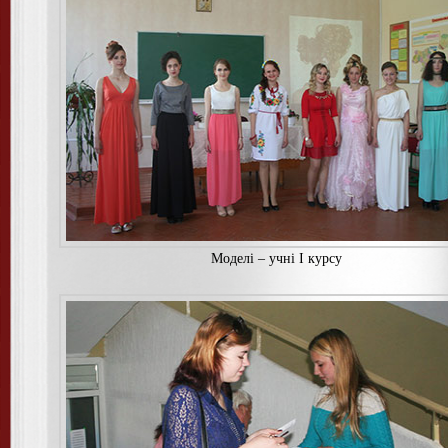
Моделi – учнi I курсу