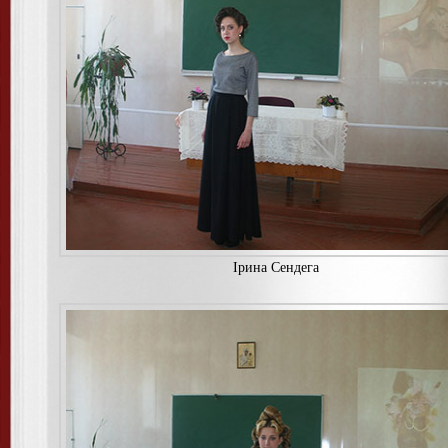
Iрина Сендега