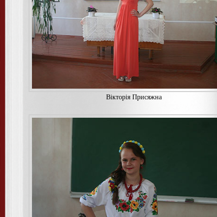
Вiкторiя Присяжна