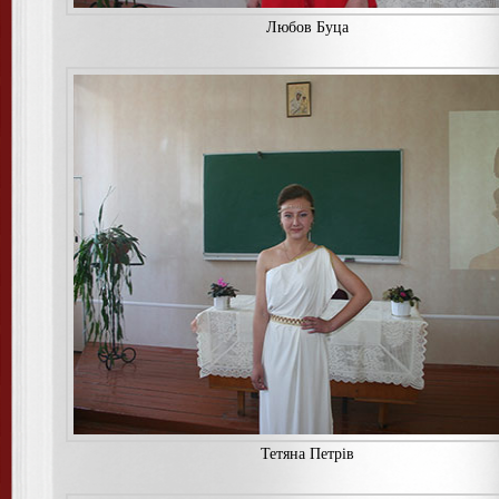
Любов Буца
Тетяна Петрiв