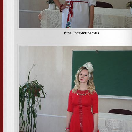
Вiра Голембйовська