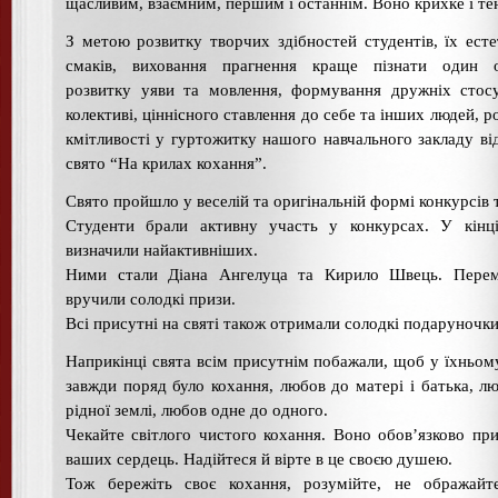
щасливим, взаємним, першим і останнім. Воно крихке і те
З метою розвитку творчих здібностей студентів, їх ест
смаків, виховання прагнення краще пізнати один о
розвитку уяви та мовлення, формування дружніх стос
колективі, ціннісного ставлення до себе та інших людей, р
кмітливості у гуртожитку нашого навчального закладу ві
свято “На крилах кохання”.
Свято пройшло у веселій та оригінальній формі конкурсів т
Студенти брали активну участь у конкурсах. У кінці
визначили найактивніших.
Ними стали Діана Ангелуца та Кирило Швець. Пере
вручили солодкі призи.
Всі присутні на святі також отримали солодкі подаруночки
Наприкінці свята всім присутнім побажали, щоб у їхньом
завжди поряд було кохання, любов до матері і батька, л
рідної землі, любов одне до одного.
Чекайте світлого чистого кохання. Воно обов’язково пр
ваших сердець. Надійтеся й вірте в це своєю душею.
Тож бережіть своє кохання, розумійте, не ображайт