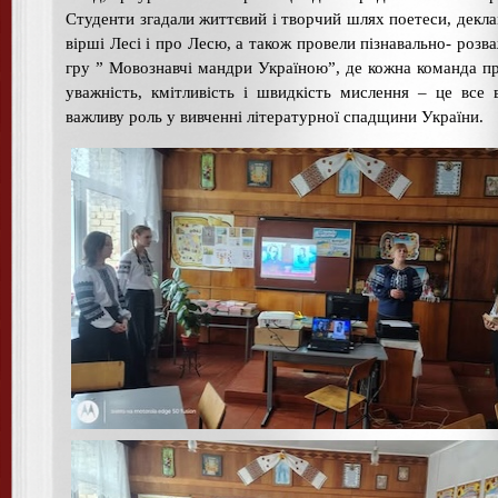
Студенти згадали життєвий і творчий шлях поетеси, декл
вірші Лесі і про Лесю, а також провели пізнавально- розв
гру ” Мовознавчі мандри Україною”, де кожна команда п
уважність, кмітливість і швидкість мислення – це все в
важливу роль у вивченні літературної спадщини України.