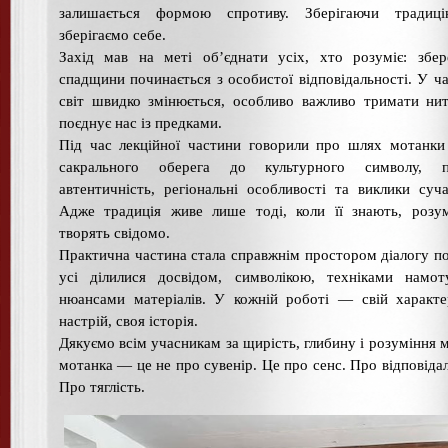
залишається формою спротиву. Зберігаючи традиц
зберігаємо себе.
Захід мав на меті об’єднати усіх, хто розуміє: збе
спадщини починається з особистої відповідальності. У ча
світ швидко змінюється, особливо важливо тримати ни
поєднує нас із предками.
Під час лекційної частини говорили про шлях мотанк
сакрального оберега до культурного символу, 
автентичність, регіональні особливості та виклики суча
Адже традиція живе лише тоді, коли її знають, розу
творять свідомо.
Практична частина стала справжнім простором діалогу по
усі ділилися досвідом, символікою, техніками намот
нюансами матеріалів. У кожній роботі — свій характе
настрій, своя історія.
Дякуємо всім учасникам за щирість, глибину і розуміння мі
мотанка — це не про сувенір. Це про сенс. Про відповідал
Про тяглість.