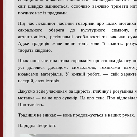
світ швидко змінюється, особливо важливо тримати ни
поєднує нас із предками.
Під час лекційної частини говорили про шлях мотанк
сакрального оберега до культурного символу, 
автентичність, регіональні особливості та виклики суча
Адже традиція живе лише тоді, коли її знають, розу
творять свідомо.
Практична частина стала справжнім простором діалогу по
усі ділилися досвідом, символікою, техніками намот
нюансами матеріалів. У кожній роботі — свій характе
настрій, своя історія.
Дякуємо всім учасникам за щирість, глибину і розуміння мі
мотанка — це не про сувенір. Це про сенс. Про відповідал
Про тяглість.
Традиція не зникає — вона продовжується в наших руках.
Народна Творчість