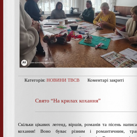
Категорія:
НОВИНИ ТВСВ
Коментарі закриті
Свято “На крилах кохання”
Скільки цікавих легенд, віршів, романів та пісень напис
кохання! Воно буває різним і романтичним, траг