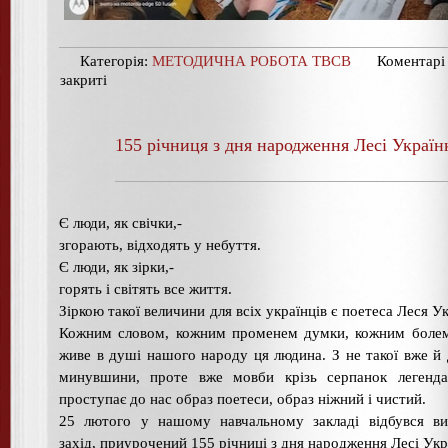
Категорія:
МЕТОДИЧНА РОБОТА ТВСВ
Коментарі
закриті
155 річниця з дня народження Лесі Україн
Є люди, як свічки,-
згорають, відходять у небуття.
Є люди, як зірки,-
горять і світять все життя.
Зіркою такої величини для всіх українців є поетеса Леся Ук
Кожним словом, кожним променем думки, кожним болем
живе в душі нашого народу ця людина. З не такої вже й 
минувшини, проте вже мовби крізь серпанок легендар
проступає до нас образ поетеси, образ ніжний і чистий.
25 лютого у нашому навчальному закладі відбувся ви
захід, приурочений 155 річниці з дня народження Лесі Укр