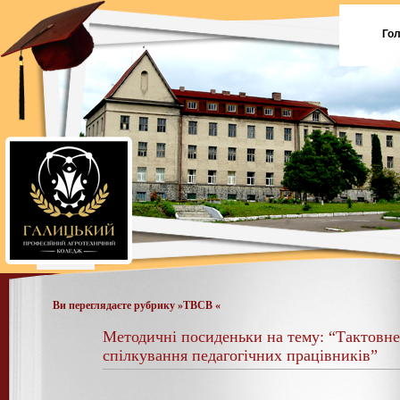
Го
Ви переглядаєте рубрику »ТВСВ «
Методичні посиденьки на тему: “Тактовне
спілкування педагогічних працівників”