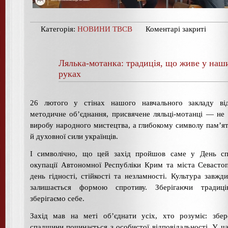
Категорія:
НОВИНИ ТВСВ
Коментарі закриті
Лялька-мотанка: традиція, що живе у наш
руках
26 лютого у стінах нашого навчального закладу від
методичне об’єднання, присвячене ляльці-мотанці — не
виробу народного мистецтва, а глибокому символу пам’ят
й духовної сили українців.
І символічно, що цей захід пройшов саме у День сп
окупації Автономної Республіки Крим та міста Севаст
день гідності, стійкості та незламності. Культура завжди
залишається формою спротиву. Зберігаючи традиц
зберігаємо себе.
Захід мав на меті об’єднати усіх, хто розуміє: збе
спадщини починається з особистої відповідальності. У ча