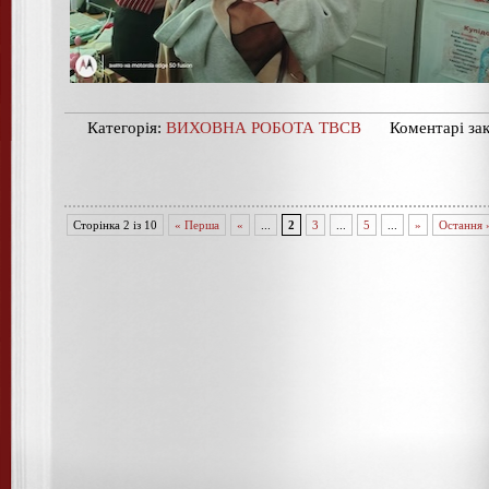
Категорія:
ВИХОВНА РОБОТА ТВСВ
Коментарі зак
Сторінка 2 із 10
« Перша
«
...
2
3
...
5
...
»
Остання 