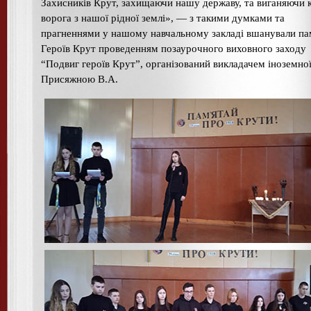
Захисників Крут, захищаючи нашу державу, та виганяючи 
ворога з нашої рідної землі», — з такими думками та
прагненнями у нашому навчальному закладі вшанували па
Героїв Крут проведенням позаурочного виховного заходу
“Подвиг героїв Крут”, організований викладачем іноземно
Присяжною В.А.