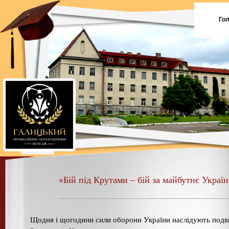
Го
«Бій під Крутами – бій за майбутнє Україн
Щодня і щогодини сили оборони України наслідують подв