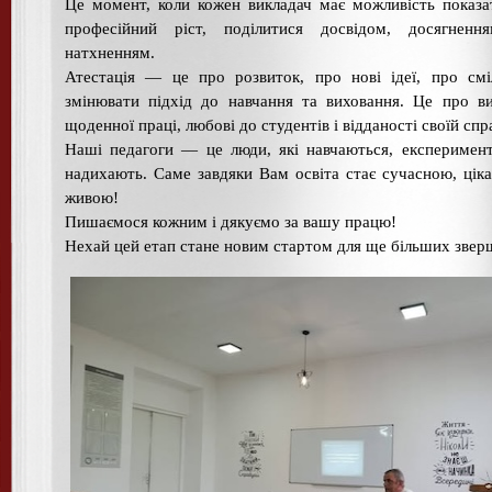
Це момент, коли кожен викладач має можливість показа
професійний ріст, поділитися досвідом, досягненн
натхненням.
Атестація — це про розвиток, про нові ідеї, про смі
змінювати підхід до навчання та виховання. Це про в
щоденної праці, любові до студентів і відданості своїй спра
Наші педагоги — це люди, які навчаються, експеримен
надихають. Саме завдяки Вам освіта стає сучасною, цік
живою!
Пишаємося кожним і дякуємо за вашу працю!
Нехай цей етап стане новим стартом для ще більших звер