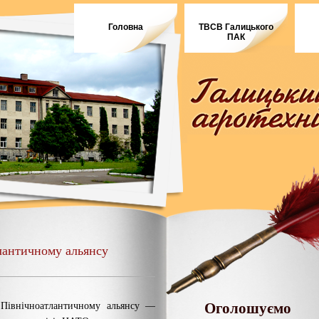
Головна
ТВСВ Галицького
ПАК
лантичному альянсу
Оголошуємо
 Північноатлантичному альянсу —