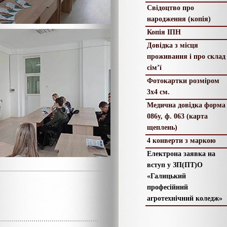
Свідоцтво про
народження (копія)
Копія ІПН
Довідка з місця
проживання і про склад
сім’ї
Фотокартки розміром
3х4 см.
Медична довідка форма
086у, ф. 063 (карта
щеплень)
4 конверти з маркою
Електрона заявка на
вступ у ЗП(ПТ)О
«Галицький
професійний
агротехнічний коледж»