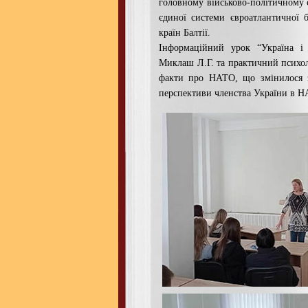
головному військово-політичному 
єдиної системи євроатлантичної 
країн Балтії.
Інформаційний урок “Україна і
Миклаш Л.Г. та практичний психоло
факти про НАТО, що змінилося з
перспективи членства України в НА