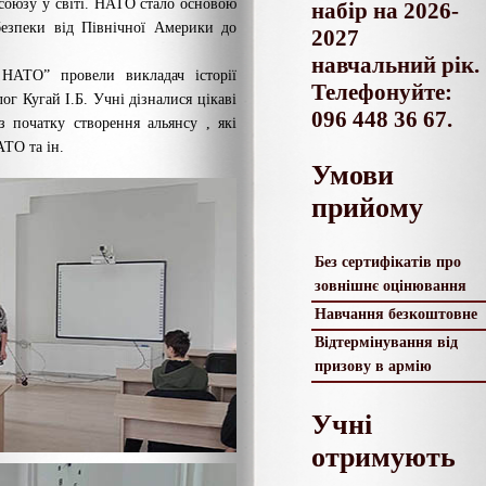
союзу у світі. НАТО стало основою
набір на 2026-
безпеки від Північної Америки до
2027
навчальний рік.
 НАТО” провели викладач історії
Телефонуйте:
г Кугай І.Б. Учні дізналися цікаві
096 448 36 67.
 початку створення альянсу , які
ТО та ін.
Умови
прийому
Без сертифікатів про
зовнішнє оцінювання
Навчання безкоштовне
Відтермінування від
призову в армію
Учні
отримують