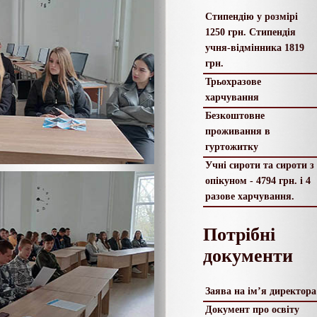
Стипендію у розмірі
1250 грн. Стипендія
учня-відмінника 1819
грн.
Трьохразове
харчування
Безкоштовне
проживання в
гуртожитку
Учні сироти та сироти з
опікуном - 4794 грн. і 4
разове харчування.
Потрібні
документи
Заява на ім’я директора
Документ про освіту