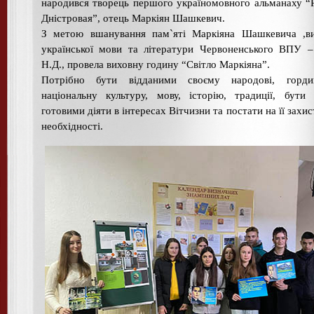
народився творець першого україномовного альманаху “
Дністровая”, отець Маркіян Шашкевич.
З метою вшанування пам`яті Маркіяна Шашкевича ,ви
української мови та літератури Червоненського ВПУ 
Н.Д., провела виховну годину “Світло Маркіяна”.
Потрібно бути відданими своєму народові, горд
національну культуру, мову, історію, традиції, бути
готовими діяти в інтересах Вітчизни та постати на її захист
необхідності.