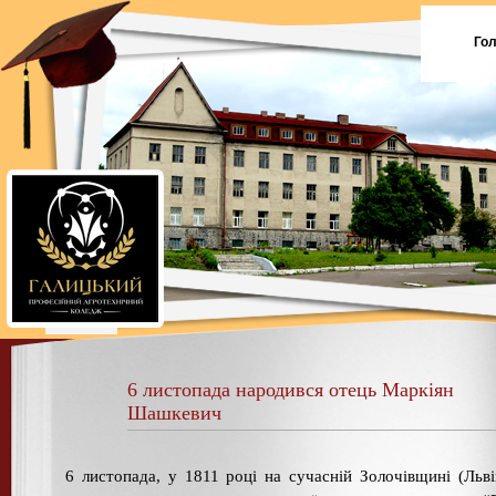
Го
6 листопада народився отець Маркіян
Шашкевич
6 листопада, у 1811 році на сучасній Золочівщині (Льв