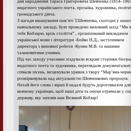
дня народження Тараса Григоровича Шевченка (1814–1861
видатного українського поета, прозаїка, художника, політи
громадського діяча.
З нагоди вшанування пам’яті Т.Шевченка, сьогодні у наш
навчальному закладі, було проведено виховний захід “Ми 
тебе Кобзарю, крізь століття” , організований викладачем
української мови і літератури -Бойко Н.Д., заступником
директора з виховної роботи -Купин М.В. та нашими
талановитими учнями.
Під час заходу учасники згадували яскраві сторінки біогра
видатного поета та художника, переглядали документальні 
співали пісень, інсценували уривок з твору “Мар’яна-черн
розмірковували над актуальністю Шевченкових пророцтв.
Нехай його слова і вірші й надалі будуть дороговказом дл
кожному українцю, щоб наші діти та онуки отримали у сп
державу, яку заповів нам Великий Кобзар!