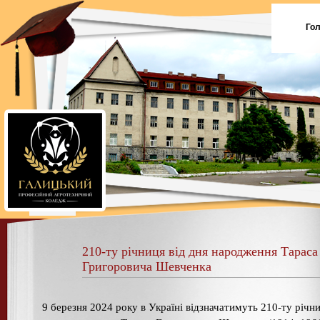
Го
210-ту річниця від дня народження Тараса
Григоровича Шевченка
9 березня 2024 року в Україні відзначатимуть 210-ту річн