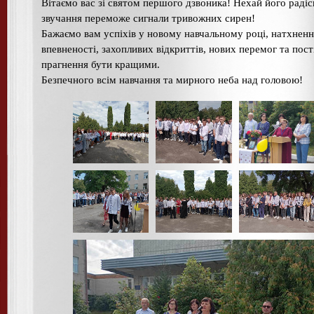
Вітаємо вас зі святом першого дзвоника! Нехай його радіс
звучання переможе сигнали тривожних сирен!
Бажаємо вам успіхів у новому навчальному році, натхненн
впевненості, захопливих відкриттів, нових перемог та пос
прагнення бути кращими.
Безпечного всім навчання та мирного неба над головою!