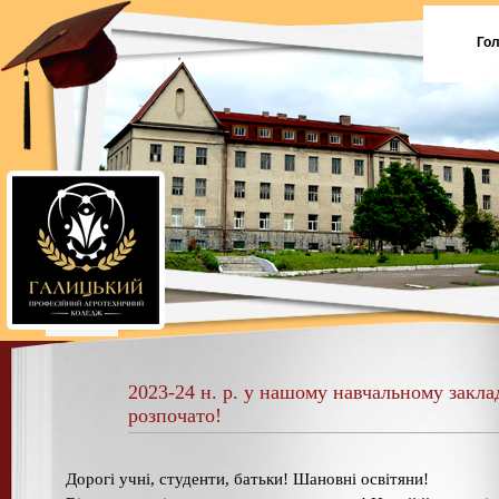
Го
2023-24 н. р. у нашому навчальному закла
розпочато!
Дорогі учні, студенти, батьки! Шановні освітяни!