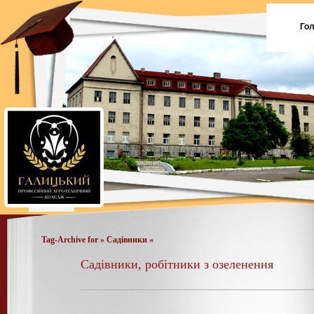
Го
Tag-Archive for » Садівники «
Садівники, робітники з озеленення